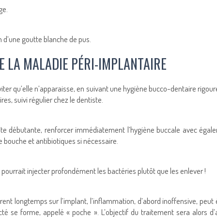
ge.
on d’une goutte blanche de pus.
E LA MALADIE PÉRI-IMPLANTAIRE
viter qu’elle n’apparaisse, en suivant une hygiène bucco-dentaire rigou
es, suivi régulier chez le dentiste.
ite débutante, renforcer immédiatement l’hygiène buccale avec égalem
e bouche et antibiotiques si nécessaire.
ui pourrait injecter profondément les bactéries plutôt que les enlever !
rent longtemps sur l’implant, l’inflammation, d’abord inoffensive, peut 
ecté se forme, appelé « poche ». L’objectif du traitement sera alors d’