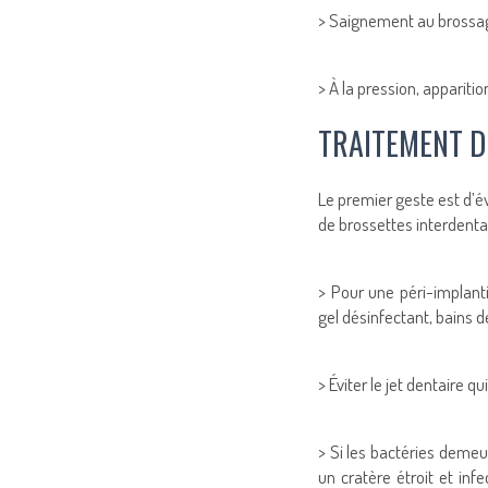
> Saignement au brossa
> À la pression, appariti
TRAITEMENT D
Le premier geste est d’é
de brossettes interdentair
> Pour une péri-implant
gel désinfectant, bains d
> Éviter le jet dentaire q
> Si les bactéries demeu
un cratère étroit et inf