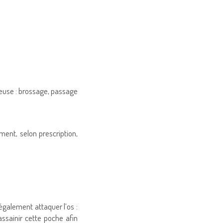
reuse : brossage, passage
ent, selon prescription,
également attaquer l’os :
assainir cette poche afin