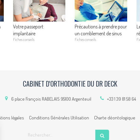
a
Votre passeport
Précautions à prendre pour
L
implantaire
un comblement de sinus
r
Fiches conseils
Fiches conseils
Fi
CABINET D'ORTHODONTIE DU DR DECK
6 place François RABELAIS
95100
Argenteuil
+33 1 39 81 58 64
tions légales
Conditions Générales Utilisation
Charte déontologique
Rechercher